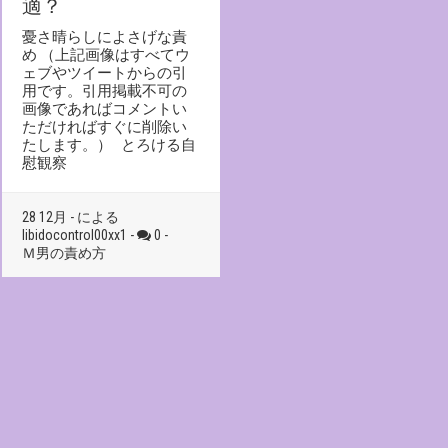
適？
憂さ晴らしによさげな責
め （上記画像はすべてウ
ェブやツイートからの引
用です。引用掲載不可の
画像であればコメントい
ただければすぐに削除い
たします。） とろける自
慰観察
28 12月 - による
libidocontrol00xx1 -
0 -
Ｍ男の責め方