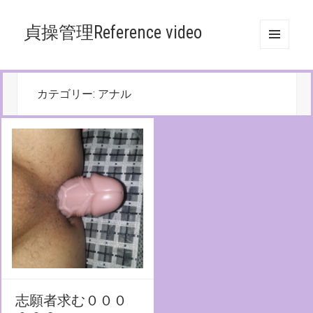
貞操管理Reference video
メニュ
ーとウ
ィジェ
ット
カテゴリー:
アナル
志願者求む０００