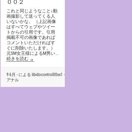
００２
これと同じようなこと↓動
画撮影して送ってくる人
いないかな。 （上記画像
はすべてウェブやツイー
トからの引用です。引用
掲載不可の画像であれば
コメントいただければす
ぐに削除いたします。）
元SM女王様によるM男い …
続きを読む
9 6月 - による libidocontrol00xx1 -
0 -
Ｍ男の責め方
アナル