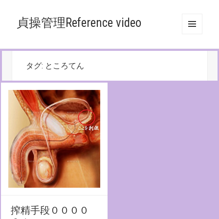
貞操管理Reference video
メニュ
ーとウ
ィジェ
ット
タグ:
ところてん
搾精手段００００