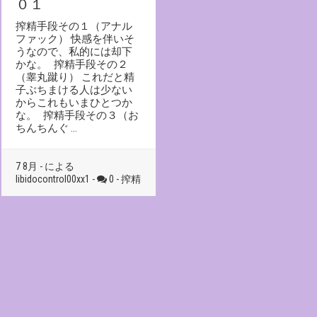
０１
搾精手段その１（アナル
ファック） 快感を伴いそ
うなので、私的には却下
かな。 搾精手段その２
（睾丸蹴り） これだと精
子ぶちまける人は少ない
からこれもいまひとつか
な。 搾精手段その３（お
ちんちんぐ …
7 8月 - による
libidocontrol00xx1 -
0 -
搾精