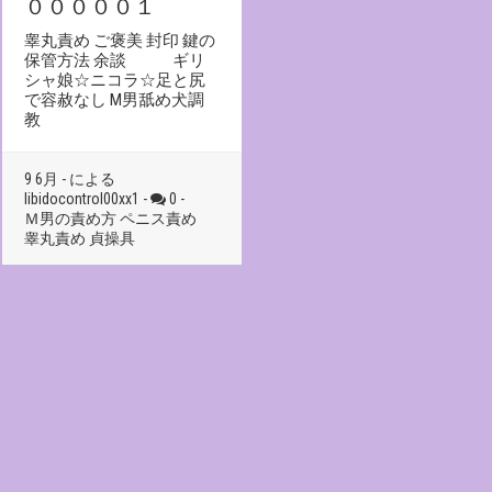
０００００１
睾丸責め ご褒美 封印 鍵の
保管方法 余談 ギリ
シャ娘☆ニコラ☆足と尻
で容赦なし M男舐め犬調
教
9 6月 - による
libidocontrol00xx1 -
0 -
Ｍ男の責め方
ペニス責め
睾丸責め
貞操具