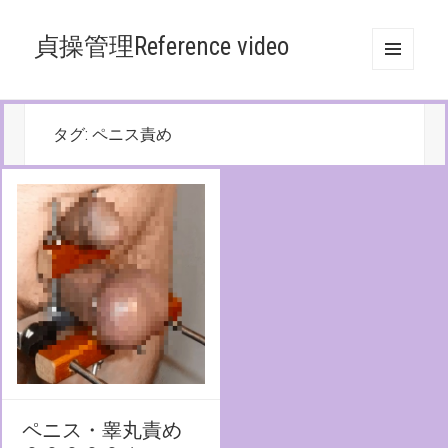
貞操管理Reference video
メニュ
ーとウ
ィジェ
ット
タグ:
ペニス責め
ペニス・睾丸責め