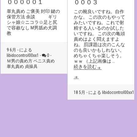
０００００１
０００３
睾丸責め ご褒美 封印 鍵の
この靴良いですね。自作
保管方法 余談 ギリ
かな。 この次のもやって
シャ娘☆ニコラ☆足と尻
みたいですね。これで射
で容赦なし M男舐め犬調
精する人いるのか試した
教
いですね。 この次の亀頭
責めはよく悶えますよ
ね。 罰課題は次のこんな
9 6月 - による
のも良いかもしれない。
libidocontrol00xx1 -
0 -
めちゃくちゃ楽しそう。
Ｍ男の責め方
ペニス責め
ｗｗ （上記画像は …
睾丸責め
貞操具
続きを読む
18 5月 - による libidocontrol00xx1 