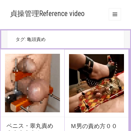
貞操管理Reference video
メニュ
ーとウ
ィジェ
ット
タグ:
亀頭責め
ペニス・睾丸責め
Ｍ男の責め方００