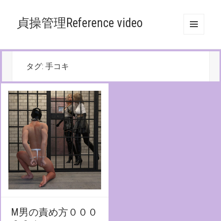
貞操管理Reference video
メニュ
ーとウ
ィジェ
ット
タグ:
手コキ
M男の責め方０００