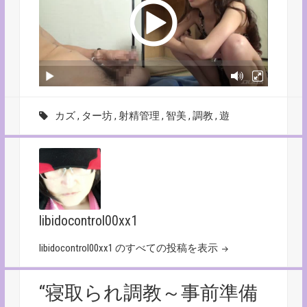
カズ
,
ター坊
,
射精管理
,
智美
,
調教
,
遊
libidocontrol00xx1
libidocontrol00xx1 のすべての投稿を表示
“寝取られ調教～事前準備