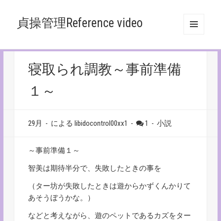
貞操管理Reference video
メニュ
ーとウ
ィジェ
ット
寝取られ調教～事前準備
１～
29月
-
による libidocontrol00xx1
-
1
-
小説
～事前準備１～
智美は期待半分で、失敗したときの事を
（ター坊が失敗したときは遊からかずくんかりて
あそうぼうかな。）
などと考えながら、遊のペットであるカズをター